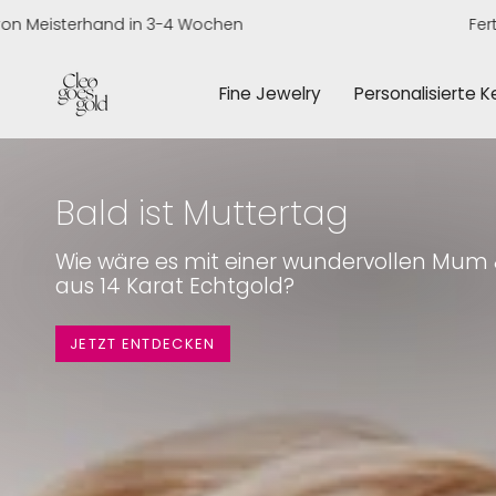
Zum
sterhand in 3-4 Wochen
Fertigung 
Inhalt
springen
Fine Jewelry
Personalisierte 
Oh so special!
Bald ist Muttertag
Wie wäre es mit einer wundervollen Mum
Unsere beliebten Bubble Letters au
aus 14 Karat Echtgold?
Silber
JETZT ENTDECKEN
JETZT ENTDECKEN